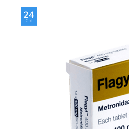
24
Oct