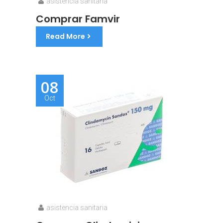
asistencia sanitaria
Comprar Famvir
Read More
08
Oct
asistencia sanitaria