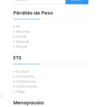
for:
Pérdida de Peso
Alli
Mysimba
Orlistat
Saxenda
Xenical
ETS
Aciclovir
Amoxicilina
Clindamicina
Claritromicina
Flagyl
TS
Menopausia