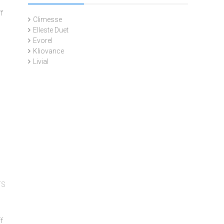
on
f
Climesse
Comprar
Elleste Duet
Nistatina
Evorel
Kliovance
Livial
TS
on
f