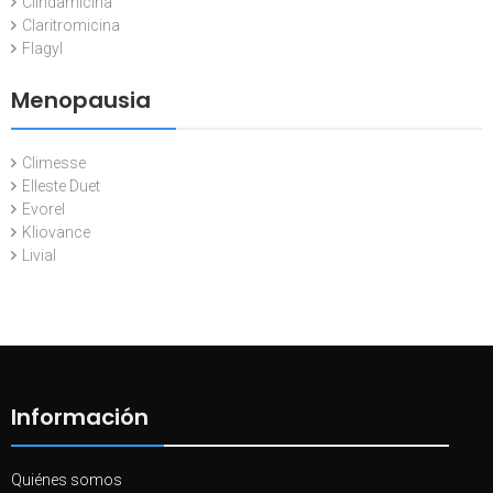
Clindamicina
Claritromicina
Flagyl
Menopausia
Climesse
Elleste Duet
Evorel
Kliovance
Livial
Información
Quiénes somos