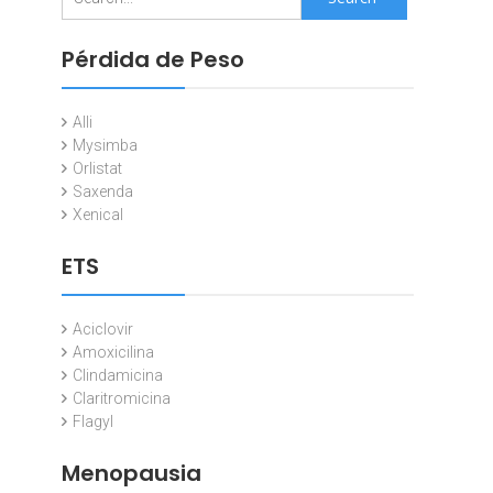
for:
Pérdida de Peso
Alli
Mysimba
Orlistat
Saxenda
Xenical
ETS
Aciclovir
Amoxicilina
Clindamicina
Claritromicina
Flagyl
Menopausia