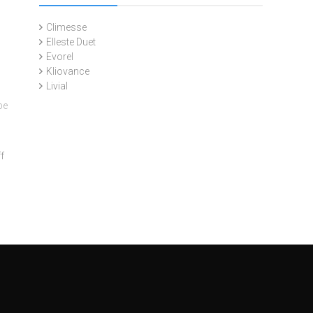
Climesse
Elleste Duet
Evorel
Kliovance
Livial
pe
on
f
Comprar
Tamiflu