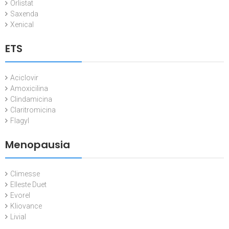
Orlistat
Saxenda
Xenical
ETS
Aciclovir
Amoxicilina
Clindamicina
Claritromicina
Flagyl
Menopausia
Climesse
Elleste Duet
Evorel
Kliovance
Livial