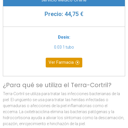
Precio: 44,75 €
Dosis:
0.03 1 tubo
Ver Farmacia
¿Para qué se utiliza el Terra-Cortril?
Terra-Cortril se utiliza para tratar las infecciones bacterianas de la
piel. El ungüento se usa para tratar las heridas infectadas o
quemaduras o afecciones de la piel inflamatorias como el
eccema. La oxitetraciclina elimina las bacterias patógenas y la
hidrocortisona ayuda a aliviar los síntomas como la descamación,
picazón, enrojecimiento e hinchazón de la piel.