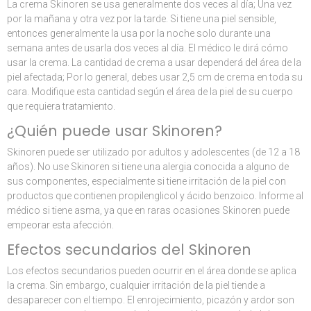
La crema Skinoren se usa generalmente dos veces al día; Una vez
por la mañana y otra vez por la tarde. Si tiene una piel sensible,
entonces generalmente la usa por la noche solo durante una
semana antes de usarla dos veces al día. El médico le dirá cómo
usar la crema. La cantidad de crema a usar dependerá del área de la
piel afectada; Por lo general, debes usar 2,5 cm de crema en toda su
cara. Modifique esta cantidad según el área de la piel de su cuerpo
que requiera tratamiento.
¿Quién puede usar Skinoren?
Skinoren puede ser utilizado por adultos y adolescentes (de 12 a 18
años). No use Skinoren si tiene una alergia conocida a alguno de
sus componentes, especialmente si tiene irritación de la piel con
productos que contienen propilenglicol y ácido benzoico. Informe al
médico si tiene asma, ya que en raras ocasiones Skinoren puede
empeorar esta afección.
Efectos secundarios del Skinoren
Los efectos secundarios pueden ocurrir en el área donde se aplica
la crema. Sin embargo, cualquier irritación de la piel tiende a
desaparecer con el tiempo. El enrojecimiento, picazón y ardor son