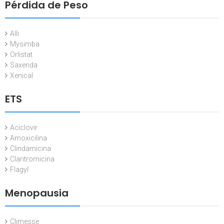
Pérdida de Peso
Alli
Mysimba
Orlistat
Saxenda
Xenical
ETS
Aciclovir
Amoxicilina
Clindamicina
Claritromicina
Flagyl
Menopausia
Climesse