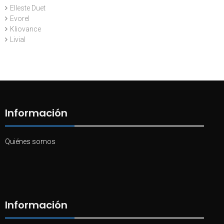
Elleste Duet
Evorel
Kliovance
Livial
Información
Quiénes somos
Información