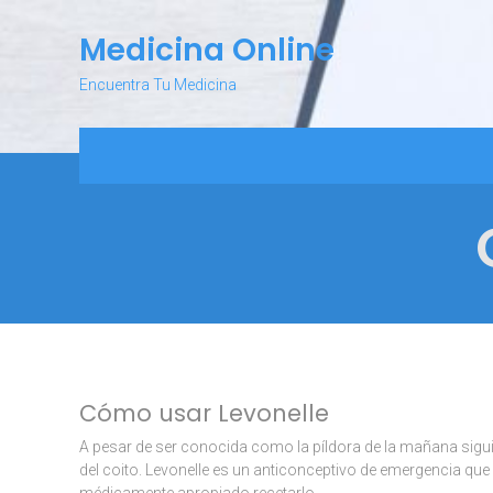
Skip
to
Medicina Online
content
Encuentra Tu Medicina
Cómo usar Levonelle
A pesar de ser conocida como la píldora de la mañana sigu
del coito. Levonelle es un anticonceptivo de emergencia que