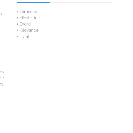
Climesse
do
Elleste Duet
.
Evorel
Kliovance
Livial
és
te
os