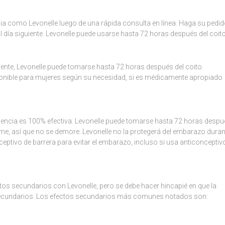
ia como Levonelle luego de una rápida consulta en línea. Haga su pedi
 al día siguiente. Levonelle puede usarse hasta 72 horas después del coito
ente, Levonelle puede tomarse hasta 72 horas después del coito.
ponible para mujeres según su necesidad, si es médicamente apropiado
gencia es 100% efectiva. Levonelle puede tomarse hasta 72 horas despu
ome, así que no se demore. Levonelle no la protegerá del embarazo duran
ceptivo de barrera para evitar el embarazo, incluso si usa anticonceptiv
os secundarios con Levonelle, pero se debe hacer hincapié en que la
 secundarios. Los efectos secundarios más comunes notados son: