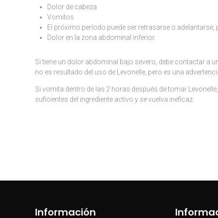
Dolor de cabeza
Vomitos
El próximo período puede ser retrasarse o adelantarse, p
Dolor en la zona abdominal inferior.
Si tiene un dolor abdominal bajo severo, debe contactar a 
no es resultado del uso de Levonelle, pero es una advertenc
Si vomita dentro de las 2 horas después de tomar Levonelle,
suficientes del ingrediente activo y se vuelva ineficaz.
Información
Informa