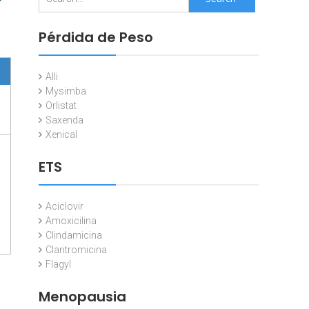
for:
Pérdida de Peso
Alli
Mysimba
Orlistat
Saxenda
Xenical
ETS
Aciclovir
Amoxicilina
Clindamicina
Claritromicina
Flagyl
Menopausia