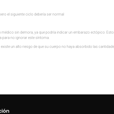
ero el siguiente ciclo debería ser normal
un médico sin demora, ya que podría indicar un embarazo ectópico. Esto
ia para no ignorar este síntoma.
 existe un alto riesgo de que su cuerpo no haya absorbido las cantidad
ción