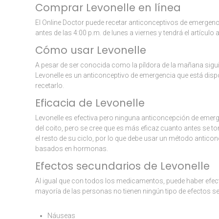
Comprar Levonelle en línea
El Online Doctor puede recetar anticonceptivos de emergenc
antes de las 4:00 p.m. de lunes a viernes y tendrá el artículo
Cómo usar Levonelle
A pesar de ser conocida como la píldora de la mañana sigui
Levonelle es un anticonceptivo de emergencia que está dis
recetarlo.
Eficacia de Levonelle
Levonelle es efectiva pero ninguna anticoncepción de emer
del coito, pero se cree que es más eficaz cuanto antes se t
el resto de su ciclo, por lo que debe usar un método anticon
basados ​​en hormonas.
Efectos secundarios de Levonelle
Al igual que con todos los medicamentos, puede haber efect
mayoría de las personas no tienen ningún tipo de efectos
Náuseas