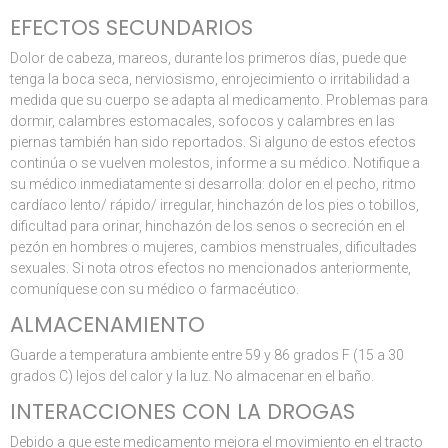
EFECTOS SECUNDARIOS
Dolor de cabeza, mareos, durante los primeros días, puede que
tenga la boca seca, nerviosismo, enrojecimiento o irritabilidad a
medida que su cuerpo se adapta al medicamento. Problemas para
dormir, calambres estomacales, sofocos y calambres en las
piernas también han sido reportados. Si alguno de estos efectos
continúa o se vuelven molestos, informe a su médico. Notifique a
su médico inmediatamente si desarrolla: dolor en el pecho, ritmo
cardíaco lento/ rápido/ irregular, hinchazón de los pies o tobillos,
dificultad para orinar, hinchazón de los senos o secreción en el
pezón en hombres o mujeres, cambios menstruales, dificultades
sexuales. Si nota otros efectos no mencionados anteriormente,
comuníquese con su médico o farmacéutico.
ALMACENAMIENTO
Guarde a temperatura ambiente entre 59 y 86 grados F (15 a 30
grados C) lejos del calor y la luz. No almacenar en el baño.
INTERACCIONES CON LA DROGAS
Debido a que este medicamento mejora el movimiento en el tracto