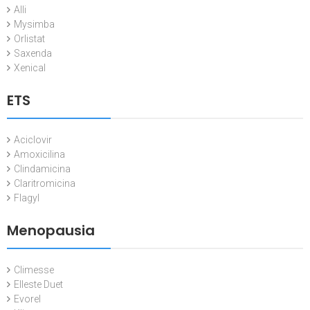
Alli
Mysimba
Orlistat
Saxenda
Xenical
ETS
Aciclovir
Amoxicilina
Clindamicina
Claritromicina
Flagyl
Menopausia
Climesse
Elleste Duet
Evorel