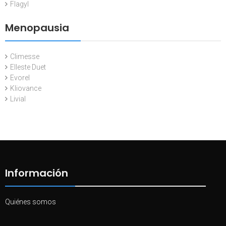
Flagyl
Menopausia
Climesse
Elleste Duet
Evorel
Kliovance
Livial
Información
Quiénes somos