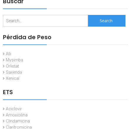
Buscar
Search
for:
Pérdida de Peso
Alli
Mysimba
Orlistat
Saxenda
Xenical
ETS
Aciclovir
Amoxicilina
Clindamicina
Claritromicina