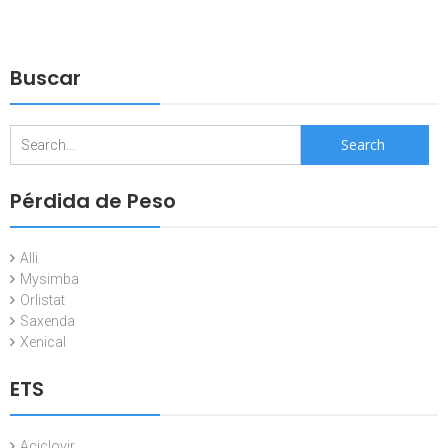
Buscar
Search
for:
Pérdida de Peso
Alli
Mysimba
Orlistat
Saxenda
Xenical
ETS
Aciclovir