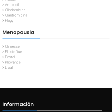
Amoxicilina
Clindamicina
Claritromicina
Flagyl
Menopausia
Climesse
Elleste Duet
Evorel
Kliovance
Livial
Información