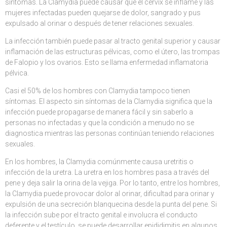
síntomas. La Clamydia puede causar que el cérvix se inflame y las
mujeres infectadas pueden quejarse de dolor, sangrado y pus
expulsado al orinar o después de tener relaciones sexuales.
La infección también puede pasar al tracto genital superior y causar
inflamación de las estructuras pélvicas, como el útero, las trompas
de Falopio y los ovarios. Esto se llama enfermedad inflamatoria
pélvica.
Casi el 50% de los hombres con Clamydia tampoco tienen
síntomas. El aspecto sin síntomas de la Clamydia significa que la
infección puede propagarse de manera fácil y sin saberlo a
personas no infectadas y que la condición a menudo no se
diagnostica mientras las personas continúan teniendo relaciones
sexuales.
En los hombres, la Clamydia comúnmente causa uretritis o
infección de la uretra. La uretra en los hombres pasa a través del
pene y deja salir la orina de la vejiga. Por lo tanto, entre los hombres,
la Clamydia puede provocar dolor al orinar, dificultad para orinar y
expulsión de una secreción blanquecina desde la punta del pene. Si
la infección sube por el tracto genital e involucra el conducto
deferente y el testículo, se puede desarrollar epididimitis en algunos